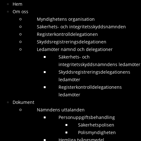
Hem
Om oss
Myndighetens organisation
Säkerhets- och integritetsskyddsnämnden
Registerkontrolldelegationen
Skyddsregistreringsdelegationen
Sök
Ledamöter nämnd och delegationer
För att matcha en exakt fras,
använd citationstecken runt frasen
Säkerhets- och
integritetsskyddsnämndens ledamöter
Skyddsregistreringsdelegationens
ledamöter
Registerkontrolldelegationens
ledamöter
Dokument
Copyright 2026 © Myndigheten för säkerhet och integritetsskydd
Nämndens uttalanden
Personuppgiftsbehandling
Säkerhetspolisen
Polismyndigheten
Hemliga tvångsmedel