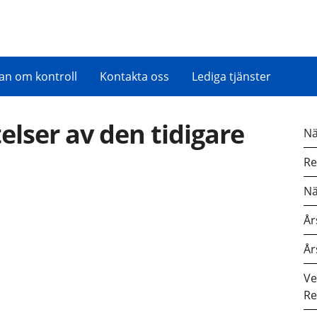
an om kontroll
Kontakta oss
Lediga tjänster
lser av den tidigare
Nä
Re
Nä
År
År
Ve
Re