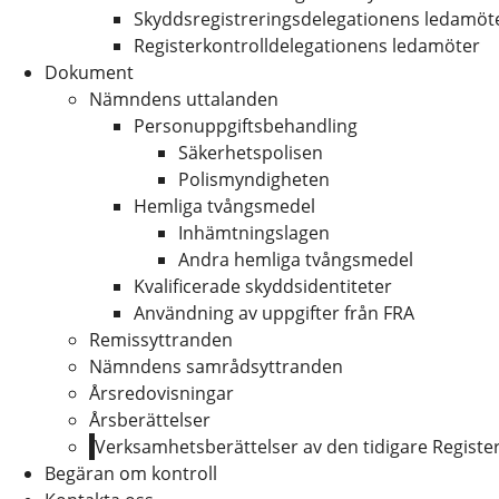
Skyddsregistreringsdelegationens ledamöt
Registerkontrolldelegationens ledamöter
Dokument
Nämndens uttalanden
Personuppgiftsbehandling
Säkerhetspolisen
Polismyndigheten
Hemliga tvångsmedel
Inhämtningslagen
Andra hemliga tvångsmedel
Kvalificerade skyddsidentiteter
Användning av uppgifter från FRA
Remissyttranden
Nämndens samrådsyttranden
Årsredovisningar
Årsberättelser
Verksamhetsberättelser av den tidigare Regis
Begäran om kontroll