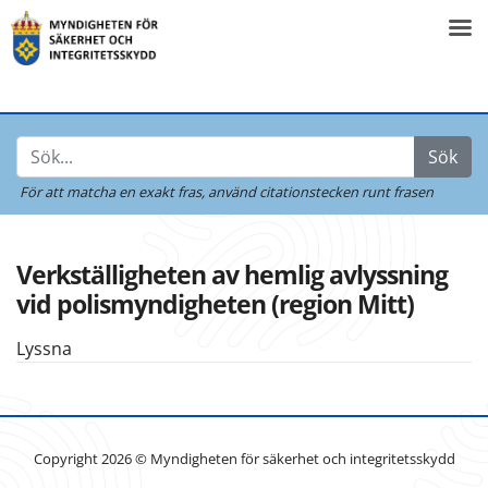
Sök
För att matcha en exakt fras,
använd citationstecken runt frasen
Verkställigheten av hemlig avlyssning
vid polismyndigheten (region Mitt)
Lyssna
Copyright 2026 © Myndigheten för säkerhet och integritetsskydd