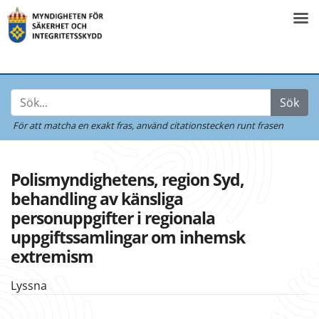
Sök
För att matcha en exakt fras,
använd citationstecken runt frasen
Polismyndighetens, region Syd,
behandling av känsliga
personuppgifter i regionala
uppgiftssamlingar om inhemsk
extremism
Lyssna