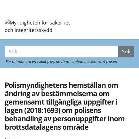
Sök
För att matcha en exakt fras,
använd citationstecken runt frasen
Polismyndighetens hemställan om
ändring av bestämmelserna om
gemensamt tillgängliga uppgifter i
lagen (2018:1693) om polisens
behandling av personuppgifter inom
brottsdatalagens område