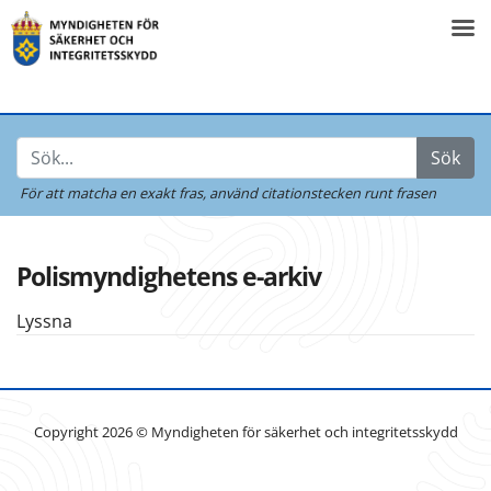
Sök
För att matcha en exakt fras,
använd citationstecken runt frasen
Polismyndighetens e-arkiv
Lyssna
Copyright 2026 © Myndigheten för säkerhet och integritetsskydd