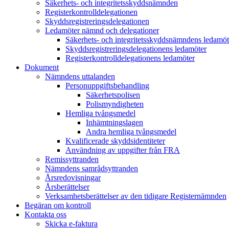
Säkerhets- och integritetsskyddsnämnden
Registerkontrolldelegationen
Skyddsregistreringsdelegationen
Ledamöter nämnd och delegationer
Säkerhets- och integritetsskyddsnämndens ledamöt
Skyddsregistreringsdelegationens ledamöter
Registerkontrolldelegationens ledamöter
Dokument
Nämndens uttalanden
Personuppgiftsbehandling
Säkerhetspolisen
Polismyndigheten
Hemliga tvångsmedel
Inhämtningslagen
Andra hemliga tvångsmedel
Kvalificerade skyddsidentiteter
Användning av uppgifter från FRA
Remissyttranden
Nämndens samrådsyttranden
Årsredovisningar
Årsberättelser
Verksamhetsberättelser av den tidigare Registernämnden
Begäran om kontroll
Kontakta oss
Skicka e-faktura