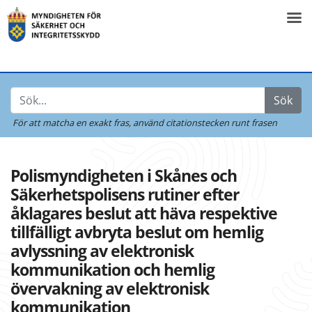
Sök
För att matcha en exakt fras,
använd citationstecken runt frasen
Polismyndigheten i Skånes och
Säkerhetspolisens rutiner efter
åklagares beslut att häva respektive
tillfälligt avbryta beslut om hemlig
avlyssning av elektronisk
kommunikation och hemlig
övervakning av elektronisk
kommunikation