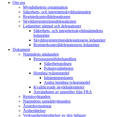
Om oss
Myndighetens organisation
Säkerhets- och integritetsskyddsnämnden
Registerkontrolldelegationen
Skyddsregistreringsdelegationen
Ledamöter nämnd och delegationer
Säkerhets- och integritetsskyddsnämndens
ledamöter
Skyddsregistreringsdelegationens ledamöter
Registerkontrolldelegationens ledamöter
Dokument
Nämndens uttalanden
Personuppgiftsbehandling
Säkerhetspolisen
Polismyndigheten
Hemliga tvångsmedel
Inhämtningslagen
Andra hemliga tvångsmedel
Kvalificerade skyddsidentiteter
Användning av uppgifter från FRA
Remissyttranden
Nämndens samrådsyttranden
Årsredovisningar
Årsberättelser
Verksamhetsberättelser av den tidigare