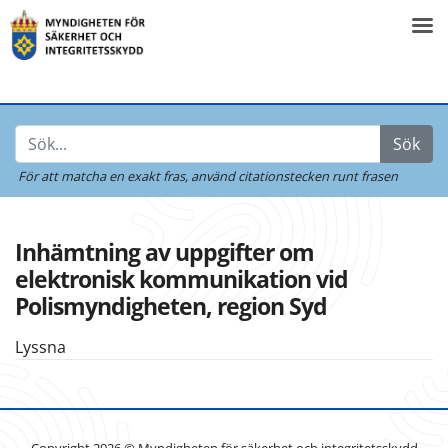
Sök
För att matcha en exakt fras,
använd citationstecken runt frasen
Inhämtning av uppgifter om
elektronisk kommunikation vid
Polismyndigheten, region Syd
Lyssna
Copyright 2026 © Myndigheten för säkerhet och integritetsskydd