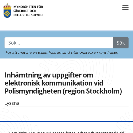
Sök
För att matcha en exakt fras,
använd citationstecken runt frasen
Inhämtning av uppgifter om
elektronisk kommunikation vid
Polismyndigheten (region Stockholm)
Lyssna
Copyright 2026 © Myndigheten för säkerhet och integritetsskydd