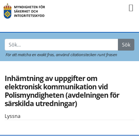
Sök
För att matcha en exakt fras,
använd citationstecken runt frasen
Inhämtning av uppgifter om
elektronisk kommunikation vid
Polismyndigheten (avdelningen för
särskilda utredningar)
Lyssna