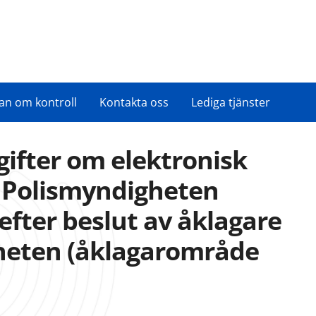
an om kontroll
Kontakta oss
Lediga tjänster
ifter om elektronisk
Polismyndigheten
efter beslut av åklagare
heten (åklagarområde