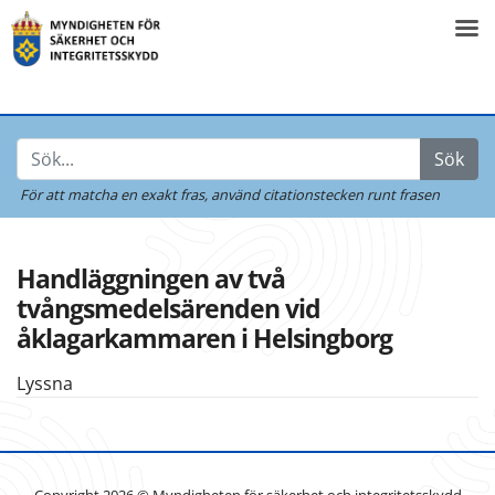
Sök
För att matcha en exakt fras,
använd citationstecken runt frasen
Handläggningen av två
tvångsmedelsärenden vid
åklagarkammaren i Helsingborg
Lyssna
Copyright 2026 © Myndigheten för säkerhet och integritetsskydd