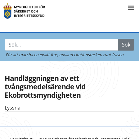
Sök
För att matcha en exakt fras,
använd citationstecken runt frasen
Handläggningen av ett
tvångsmedelsärende vid
Ekobrottsmyndigheten
Lyssna
Copyright 2026 © Myndigheten för säkerhet och integritetsskydd