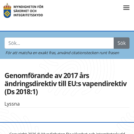
Sök
För att matcha en exakt fras,
använd citationstecken runt frasen
Genomförande av 2017 års
ändringsdirektiv till EU:s vapendirektiv
(Ds 2018:1)
Lyssna
Copyright 2026 © Myndigheten för säkerhet och integritetsskydd