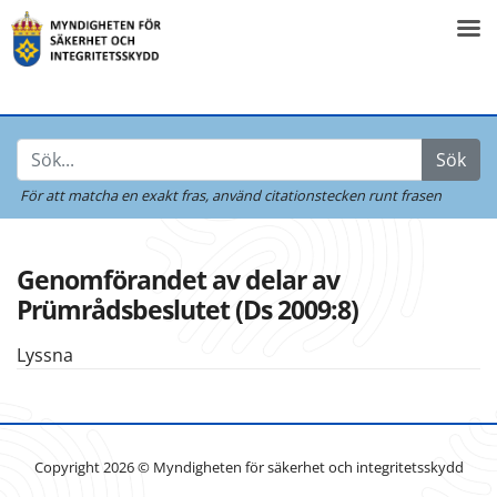
Sök
För att matcha en exakt fras,
använd citationstecken runt frasen
Genomförandet av delar av
Prümrådsbeslutet (Ds 2009:8)
Lyssna
Copyright 2026 © Myndigheten för säkerhet och integritetsskydd