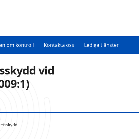
an om kontroll
Kontakta oss
Lediga tjänster
tsskydd vid
009:1)
tetsskydd