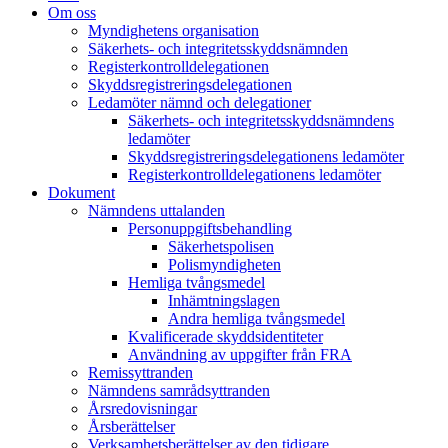
Om oss
Myndighetens organisation
Säkerhets- och integritetsskyddsnämnden
Registerkontrolldelegationen
Skyddsregistreringsdelegationen
Ledamöter nämnd och delegationer
Säkerhets- och integritetsskyddsnämndens
ledamöter
Skyddsregistreringsdelegationens ledamöter
Registerkontrolldelegationens ledamöter
Dokument
Nämndens uttalanden
Personuppgiftsbehandling
Säkerhetspolisen
Polismyndigheten
Hemliga tvångsmedel
Inhämtningslagen
Andra hemliga tvångsmedel
Kvalificerade skyddsidentiteter
Användning av uppgifter från FRA
Remissyttranden
Nämndens samrådsyttranden
Årsredovisningar
Årsberättelser
Verksamhetsberättelser av den tidigare