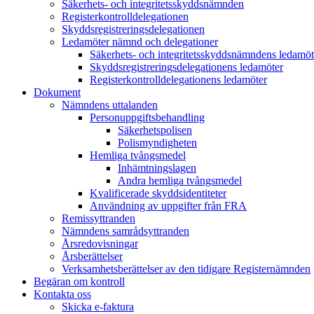
Säkerhets- och integritetsskyddsnämnden
Registerkontrolldelegationen
Skyddsregistreringsdelegationen
Ledamöter nämnd och delegationer
Säkerhets- och integritetsskyddsnämndens ledamöt
Skyddsregistreringsdelegationens ledamöter
Registerkontrolldelegationens ledamöter
Dokument
Nämndens uttalanden
Personuppgiftsbehandling
Säkerhetspolisen
Polismyndigheten
Hemliga tvångsmedel
Inhämtningslagen
Andra hemliga tvångsmedel
Kvalificerade skyddsidentiteter
Användning av uppgifter från FRA
Remissyttranden
Nämndens samrådsyttranden
Årsredovisningar
Årsberättelser
Verksamhetsberättelser av den tidigare Registernämnden
Begäran om kontroll
Kontakta oss
Skicka e-faktura