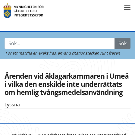
Sök
För att matcha en exakt fras,
använd citationstecken runt frasen
Ärenden vid åklagarkammaren i Umeå
i vilka den enskilde inte underrättats
om hemlig tvångsmedelsanvändning
Lyssna
Copyright 2026 © Myndigheten för säkerhet och integritetsskydd