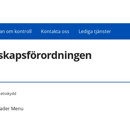
an om kontroll
Kontakta oss
Lediga tjänster
dskapsförordningen
tetsskydd