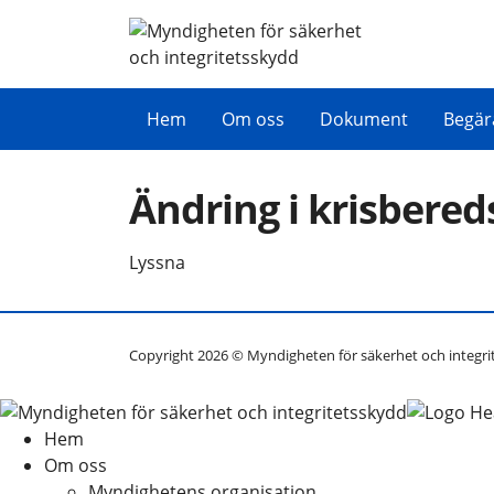
Hem
Om oss
Dokument
Begär
Ändring i krisbere
Lyssna
Copyright 2026 © Myndigheten för säkerhet och integri
Hem
Om oss
Myndighetens organisation