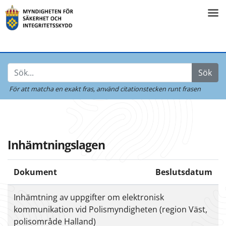
Sök
För att matcha en exakt fras,
använd citationstecken runt frasen
Inhämtningslagen
Dokument
Beslutsdatum
Inhämtning av uppgifter om elektronisk
kommunikation vid Polismyndigheten (region Väst,
polisområde Halland)